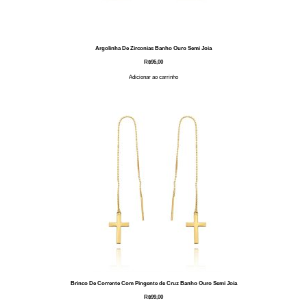
Argolinha De Zirconias Banho Ouro Semi Joia
R$
95,00
Adicionar ao carrinho
Brinco De Corrente Com Pingente de Cruz Banho Ouro Semi Joia
R$
99,00