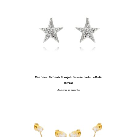
Mini Brinco De Estrela Cravejado Zirconias banho de Rodio
R$
79,00
Adicionar ao carrinho