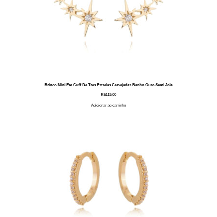
Brinco Mini Ear Cuff De Tres Estrelas Cravejadas Banho Ouro Semi Joia
R$
115,00
Adicionar ao carrinho