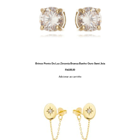
Brinco Ponto De Luz Zirconia Branca Banho Ouro Semi Joia
R$
108,00
Adicionar ao carrinho