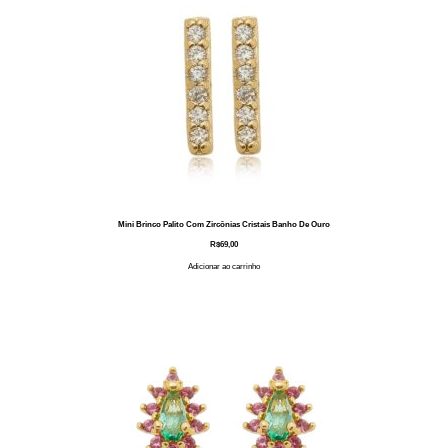
Mini Brinco Palito Com Zircônias Cristais Banho De Ouro
R$
69,00
Adicionar ao carrinho