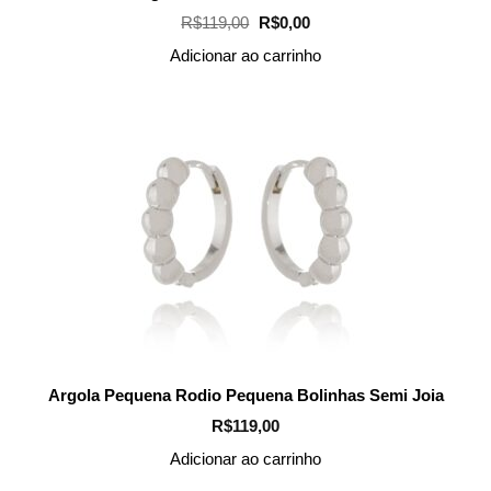
O
O
R$
119,00
R$
0,00
preço
preço
original
atual
Adicionar ao carrinho
era:
é:
R$119,00.
R$0,00.
Argola Pequena Rodio Pequena Bolinhas Semi Joia
R$
119,00
Adicionar ao carrinho