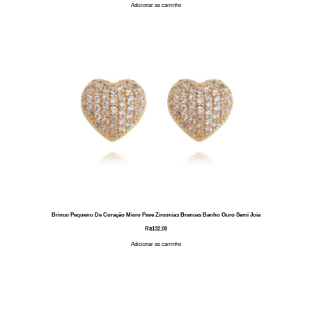
Adicionar ao carrinho
Brinco Pequeno De Coração Micro Pave Zirconias Brancas Banho Ouro Semi Joia
R$
132,00
Adicionar ao carrinho