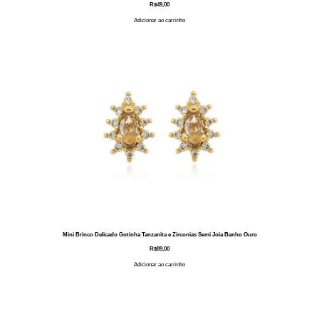
R$
49,00
Adicionar ao carrinho
Mini Brinco Delicado Gotinha Tanzanita e Zirconias Semi Joia Banho Ouro
R$
89,00
Adicionar ao carrinho