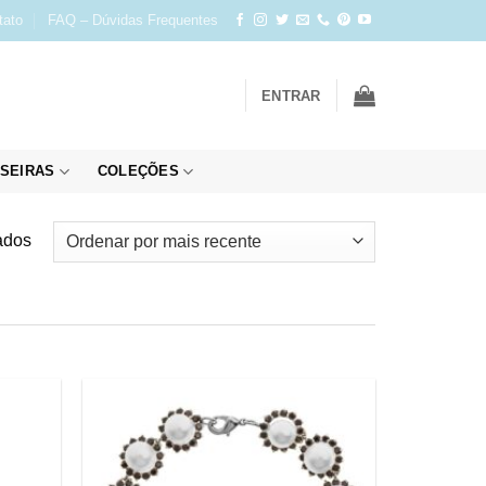
tato
FAQ – Dúvidas Frequentes
ENTRAR
SEIRAS
COLEÇÕES
Classificado
ados
por
mais
recente