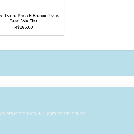
a Riviera Preta E Branca Riviera
Semi Jóia Fina
R$
165,00
as em Prata Fina 925 para venda online.