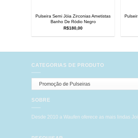
Pulseira Semi Jóia Zirconias Ametistas
Pulseir
Banho De Ródio Negro
R$
180,00
CATEGORIAS DE PRODUTO
Promoção de Pulseiras
SOBRE
Desde 2010 a Waufen oferece as mais lindas Joi