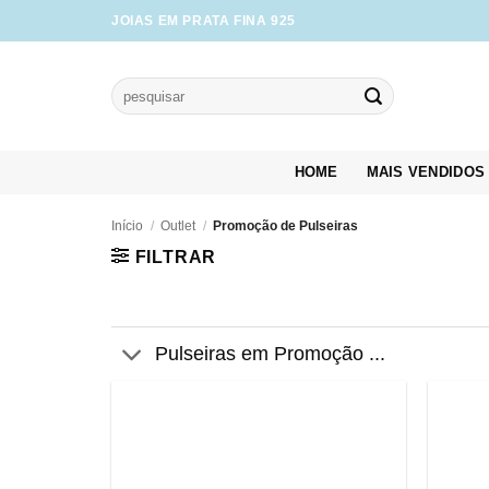
Skip
JOIAS EM PRATA FINA 925
to
content
Pesquisar
por:
HOME
MAIS VENDIDOS
Início
/
Outlet
/
Promoção de Pulseiras
FILTRAR
Pulseiras em Promoção ...