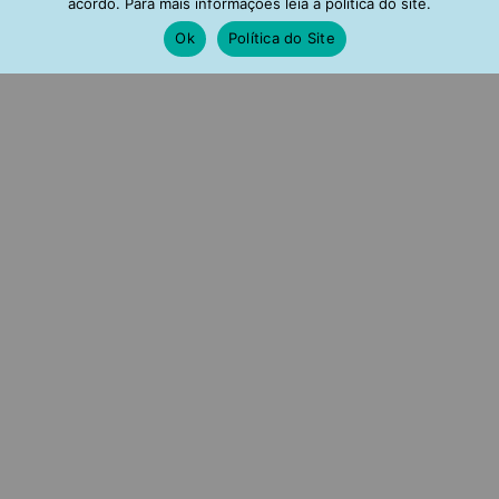
acordo. Para mais informações leia a política do site.
Ok
Política do Site
Choker Pontos de Luz
Choker Pontos de Luz
Turmalina Prata 925 Joias
Turmalina Prata 925 Fosca
Modernas banho de Ouro
Joias Modernas
R$
218,00
R$
218,00