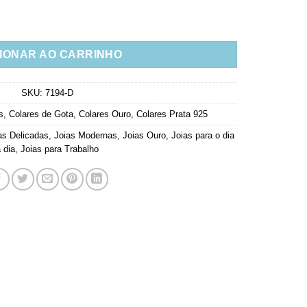
ristais Prata 925 Joias Modernas banho de Ouro quantidade
IONAR AO CARRINHO
SKU:
7194-D
s
,
Colares de Gota
,
Colares Ouro
,
Colares Prata 925
as Delicadas
,
Joias Modernas
,
Joias Ouro
,
Joias para o dia
 dia
,
Joias para Trabalho