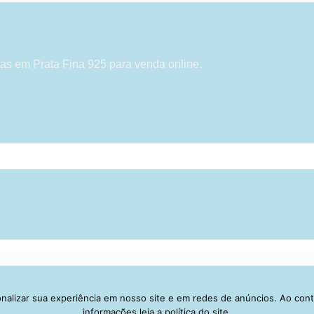
as em Prata Fina 925 para venda online.
alizar sua experiência em nosso site e em redes de anúncios. Ao con
Visa
PayPal
Stripe
MasterCard
Cash
informações leia a política do site.