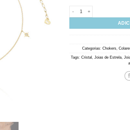
Choker Estrelinhas 8 Pontas C
ADIC
Categorias:
Chokers
,
Colare
Tags:
Cristal
,
Joias de Estrela
,
Joi
a