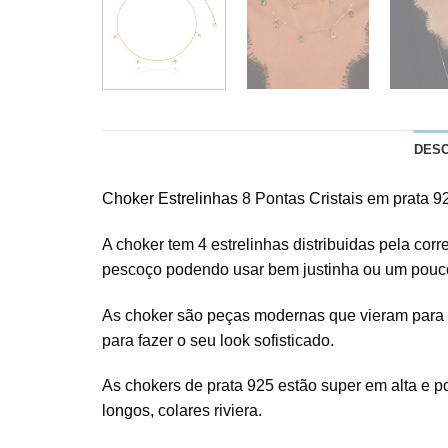
DES
Choker Estrelinhas
8 Pontas Cristais em prata 92
A choker tem 4 estrelinhas distribuidas pela co
pescoço podendo usar bem justinha ou um pouco m
As choker são peças modernas que vieram para 
para fazer o seu look sofisticado.
As chokers de prata 925 estão super em alta e 
longos
, colares riviera.