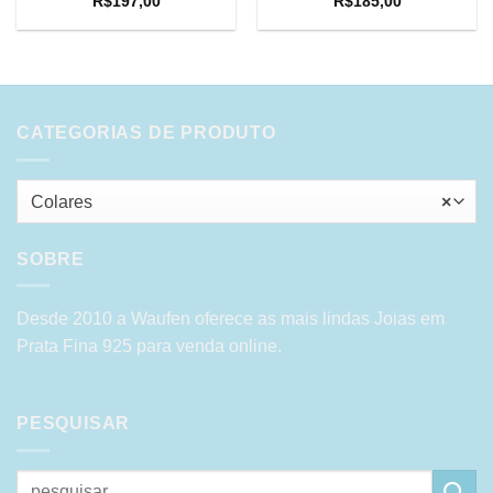
R$
197,00
R$
185,00
CATEGORIAS DE PRODUTO
Colares
×
SOBRE
Desde 2010 a Waufen oferece as mais lindas Joias em
Prata Fina 925 para venda online.
PESQUISAR
Pesquisar