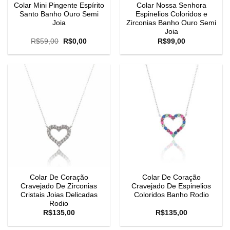
Colar Mini Pingente Espírito
Colar Nossa Senhora
Santo Banho Ouro Semi
Espinelios Coloridos e
Joia
Zirconias Banho Ouro Semi
Joia
O
O
R$
59,00
R$
0,00
R$
99,00
preço
preço
original
atual
era:
é:
R$59,00.
R$0,00.
Colar De Coração
Colar De Coração
Cravejado De Zirconias
Cravejado De Espinelios
Cristais Joias Delicadas
Coloridos Banho Rodio
Rodio
R$
135,00
R$
135,00