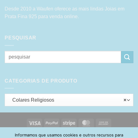
Desde 2010 a Waufen oferece as mais lindas Joias em
Prata Fina 925 para venda online.
PESQUISAR
Pesquisar
por:
CATEGORIAS DE PRODUTO
Colares Religiosos
×
Visa
PayPal
Stripe
MasterCard
Cash
On
Informamos que usamos cookies e outros recursos para
HOME
SOBRE
POLÍTICA DE PRIVACIDADE
ENTREGA
Delivery