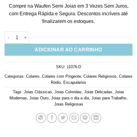
Compre na Waufen Semi Joias em 3 Vezes Sem Juros,
com Entrega Rápida e Segura. Descontos incríveis até
finalizarem os estoques.
Colar Nossa Senhora Cravejada Zirconias Banho Rodio quanti
ADICIONAR AO CARRINHO
SKU:
11076-D
Categorias:
Colares
,
Colares com Pingente
,
Colares Religiosos
,
Colares
Ródio
,
Escapulários
Tags:
Joias Clássicas
,
Joias Coloridas
,
Joias Delicadas
,
Joias
Modernas
,
Joias Ouro
,
Joias para o dia a dia
,
Joias para Trabalho
,
Joias Religiosas