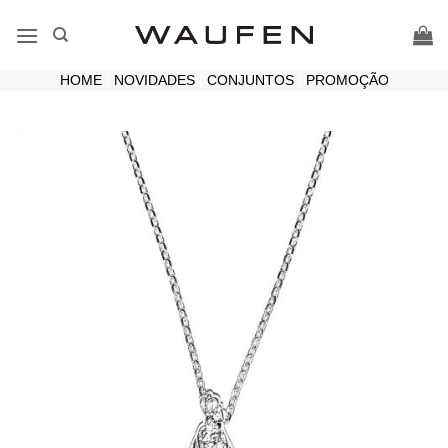
Skip
to
content
HOME
|
NOVIDADES
|
CONJUNTOS
|
PROMOÇÃO