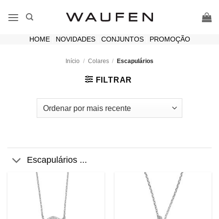
Skip
to
content
HOME
|
NOVIDADES
|
CONJUNTOS
|
PROMOÇÃO
Início
/
Colares
/
Escapulários
FILTRAR
Escapulários ...