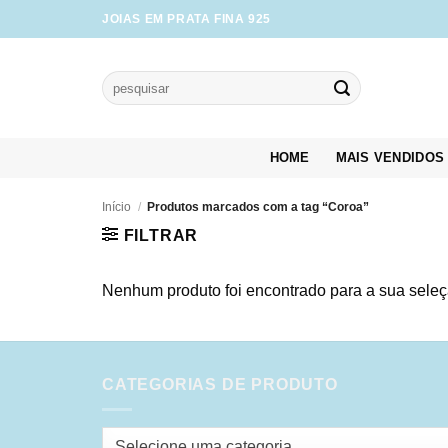
Skip
JOIAS EM PRATA FINA 925
to
content
Pesquisar
por:
HOME
MAIS VENDIDOS
Início
/
Produtos marcados com a tag “Coroa”
FILTRAR
Nenhum produto foi encontrado para a sua seleç
CATEGORIAS DE PRODUTO
Selecione uma categoria