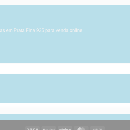
as em Prata Fina 925 para venda online.
Visa
PayPal
Stripe
MasterCard
Cash