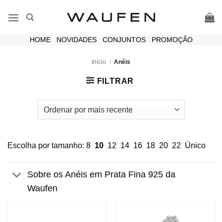
Skip
to
content
HOME
|
NOVIDADES
|
CONJUNTOS
|
PROMOÇÃO
Início
/
Anéis
FILTRAR
Escolha por tamanho:
8
10
12
14
16
18
20
22
Único
Sobre os Anéis em Prata Fina 925 da
Waufen