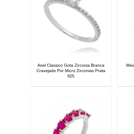
Anel Classico Gota Zirconia Branca
Meia
Cravejado Por Micro Zirconias Prata
925