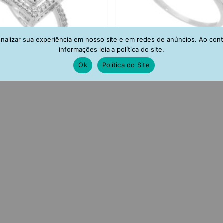
alizar sua experiência em nosso site e em redes de anúncios. Ao con
informações leia a política do site.
Ok
Política do Site
forma retangular cristal envolto
Anel solitário com zirconia flu
rconias brancas rodio semijoias
rodio semi joia moderna