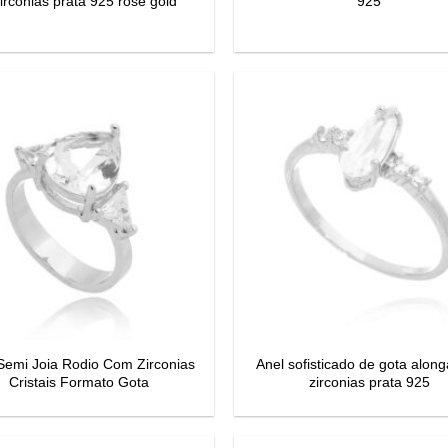
irconias prata 925 rose gold
925
Semi Joia Rodio Com Zirconias
Anel sofisticado de gota alon
Cristais Formato Gota
zirconias prata 925