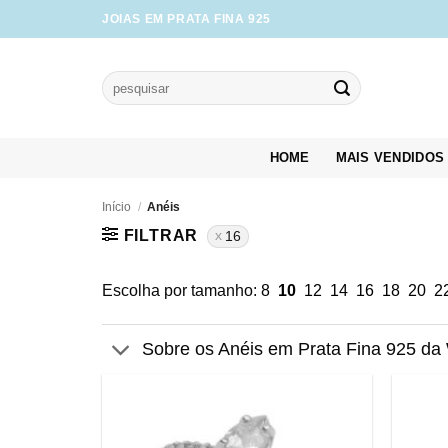
Skip
JOIAS EM PRATA FINA 925
to
content
Pesquisar
por:
HOME
MAIS VENDIDOS
Início
/
Anéis
FILTRAR
16
Escolha por tamanho:
8
10
12
14
16
18
20
2
Sobre os Anéis em Prata Fina 925 da