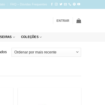
tato
FAQ – Dúvidas Frequentes
ENTRAR
SEIRAS
COLEÇÕES
Classificado
ados
por
mais
recente