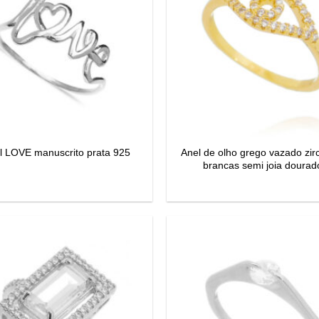
Anel de olho grego vazado zir
l LOVE manuscrito prata 925
brancas semi joia dourad