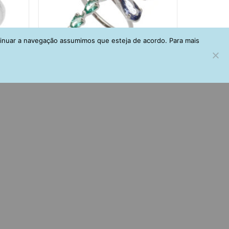
tinuar a navegação assumimos que esteja de acordo. Para mais
tuante
Anel de libelula turmalina e tanzanita
joias finas exclusive collection