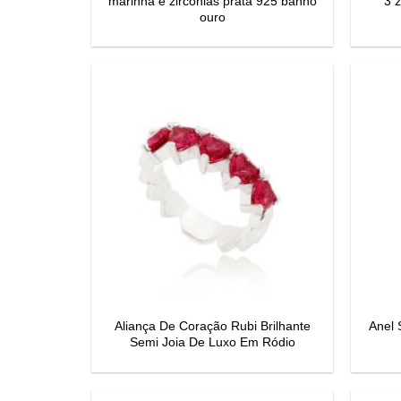
marinha e zirconias prata 925 banho
3 z
ouro
Aliança De Coração Rubi Brilhante
Anel 
Semi Joia De Luxo Em Ródio