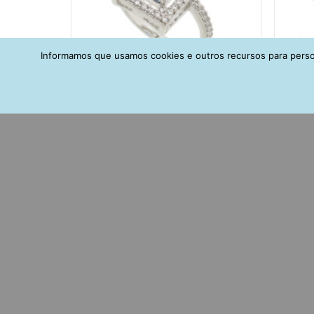
Informamos que usamos cookies e outros recursos para person
Anel retangular safira inclusão e
Anel 
zirconias brancas waufen joias
por zi