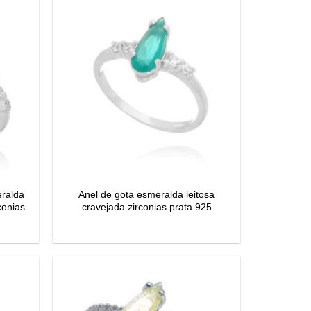
eralda
Anel de gota esmeralda leitosa
conias
cravejada zirconias prata 925