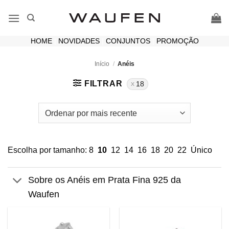
Skip
to
content
HOME
|
NOVIDADES
|
CONJUNTOS
|
PROMOÇÃO
Início
/
Anéis
FILTRAR
18
Escolha por tamanho:
8
10
12
14
16
18
20
22
Único
Sobre os Anéis em Prata Fina 925 da
Waufen