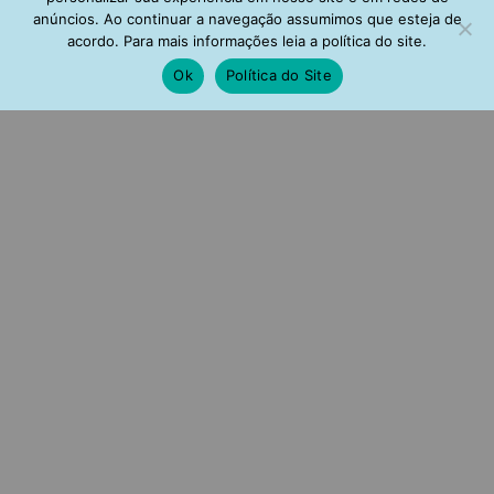
anúncios. Ao continuar a navegação assumimos que esteja de
acordo. Para mais informações leia a política do site.
Ok
Política do Site
Brinco De Festa Chandelier
Brinco Inspired Rubi Com
Banho Negro Zirconias
Zirconia Cristal Semi Joias
Brancas
R$
149,00
R$
145,00