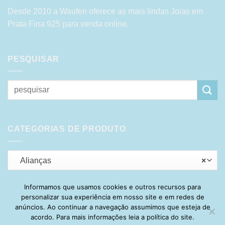
Desde 2010 a Waufen oferece as mais lindas Joias em
Prata Fina 925 para venda online.
PESQUISAR
Pesquisar
por:
CATEGORIAS DE PRODUTO
Alianças
×
Informamos que usamos cookies e outros recursos para
personalizar sua experiência em nosso site e em redes de
Visa
PayPal
Stripe
MasterCard
Cash
anúncios. Ao continuar a navegação assumimos que esteja de
On
acordo. Para mais informações leia a política do site.
HOME
SOBRE
POLÍTICA DE PRIVACIDADE
ENTREGA
Delivery