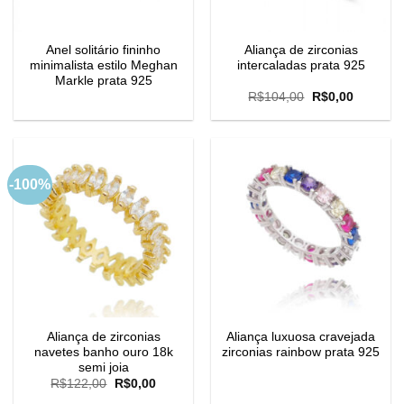
Anel solitário fininho
Aliança de zirconias
minimalista estilo Meghan
intercaladas prata 925
Markle prata 925
O
O
R$
104,00
R$
0,00
preço
preço
original
atual
era:
é:
R$104,00.
R$0,00.
-100%
Aliança de zirconias
Aliança luxuosa cravejada
navetes banho ouro 18k
zirconias rainbow prata 925
semi joia
O
O
R$
122,00
R$
0,00
preço
preço