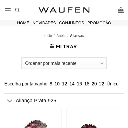
Skip
to
content
HOME
|
NOVIDADES
|
CONJUNTOS
|
PROMOÇÃO
Início
/
Anéis
/
Alianças
FILTRAR
Escolha por tamanho:
8
10
12
14
16
18
20
22
Único
Aliança Prata 925 ...