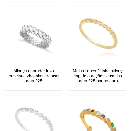
original
atual
era:
é:
R$122,00.
R$0,00.
Aliança aparador luxo
Meia aliança fininha skinny
cravejada zirconias brancas
ring de corações zirconias
prata 925
prata 925 banho ouro