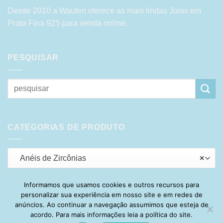
Desde 2010 a Waufen oferece as mais lindas Joias em
Prata Fina 925 para venda online.
PESQUISAR
Pesquisar
por:
CATEGORIAS DE PRODUTO
Anéis de Zircônias
×
Informamos que usamos cookies e outros recursos para
personalizar sua experiência em nosso site e em redes de
Visa
PayPal
Stripe
MasterCard
Cash
anúncios. Ao continuar a navegação assumimos que esteja de
On
acordo. Para mais informações leia a política do site.
HOME
SOBRE
POLÍTICA DE PRIVACIDADE
ENTREGA
Delivery
TROCA E DEVOLUÇÃO
GARANTIA
FAQ
CARRINHO