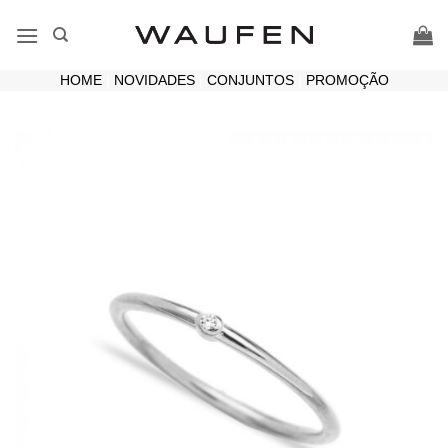
Skip
to
content
HOME
|
NOVIDADES
|
CONJUNTOS
|
PROMOÇÃO