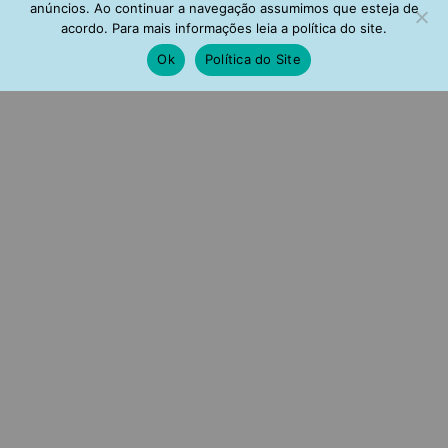
anúncios. Ao continuar a navegação assumimos que esteja de
acordo. Para mais informações leia a política do site.
Ok
Política do Site
Colar Hamsa Madreperola
Colar Olho Grego Pequeno
Com Pingentes Zirconias
Madreperola E Pedrinhas
Banho Ouro Semijoia
Coloridas Rodio Semi Joia
R$
142,00
R$
119,00