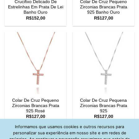
Crucifixo Delicado De
Colar De Cruz Pequeno
Estrelinhas Em Prata De Lei
Zirconias Brancas Prata
Banho Ouro
925 Banho Ouro
R$
152,00
R$
127,00
Colar De Cruz Pequeno
Colar De Cruz Pequena
Zirconias Brancas Prata
Zirconias Brancas Prata
925 Rosé
925
R$
127,00
R$
127,00
Informamos que usamos cookies e outros recursos para
personalizar sua experiência em nosso site e em redes de
anúncios. Ao continuar a navegação assumimos que esteja de