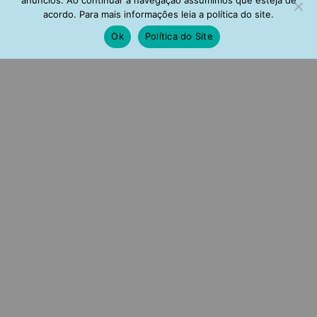
acordo. Para mais informações leia a política do site.
Ok
Política do Site
Crucifixo Estiloso Longo De
Crucifixo Estiloso Longo De
Bolinhas Prata 925 Rosé
Bolinhas Prata 925 Banho
Ouro 18K
R$
189,00
R$
189,00