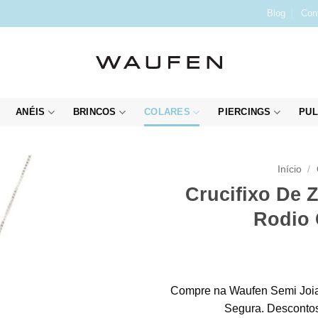
Blog
Con
ANÉIS
BRINCOS
COLARES
PIERCINGS
PUL
Início
/
Crucifixo De 
Rodio 
Compre na Waufen Semi Joia
Segura. Descontos 