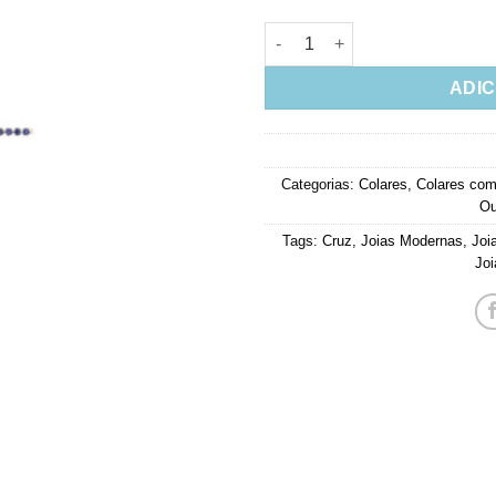
Crucifixo De Zirconias Azuis
ADIC
Categorias:
Colares
,
Colares com
Ou
Tags:
Cruz
,
Joias Modernas
,
Joi
Joi