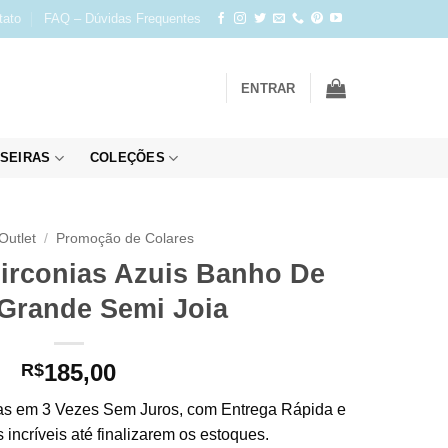
tato
FAQ – Dúvidas Frequentes
ENTRAR
SEIRAS
COLEÇÕES
Outlet
/
Promoção de Colares
Zirconias Azuis Banho De
Grande Semi Joia
185,00
R$
s em 3 Vezes Sem Juros, com Entrega Rápida e
incríveis até finalizarem os estoques.