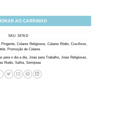
 Banho De Rodio Grande Semi Joia quantidade
IONAR AO CARRINHO
SKU:
3478-D
 Pingente
,
Colares Religiosos
,
Colares Ródio
,
Crucifixos
,
tlet
,
Promoção de Colares
as para o dia a dia
,
Joias para Trabalho
,
Joias Religiosas
,
as Rodio
,
Safira
,
Semijoias