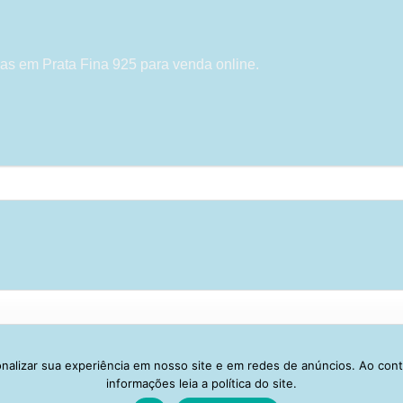
as em Prata Fina 925 para venda online.
alizar sua experiência em nosso site e em redes de anúncios. Ao con
Visa
PayPal
Stripe
MasterCard
Cash
informações leia a política do site.
On