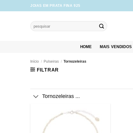
Skip
JOIAS EM PRATA FINA 925
to
content
Pesquisar
por:
HOME
MAIS VENDIDOS
Início
/
Pulseiras
/
Tornozeleiras
FILTRAR
Tornozeleiras ...