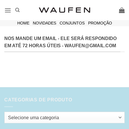
Skip
to
content
HOME
|
NOVIDADES
|
CONJUNTOS
|
PROMOÇÃO
NOS MANDE UM EMAIL - ELE SERÁ RESPONDIDO
EM ATÉ 72 HORAS ÚTEIS -
WAUFEN@GMAIL.COM
CATEGORIAS DE PRODUTO
Selecione uma categoria