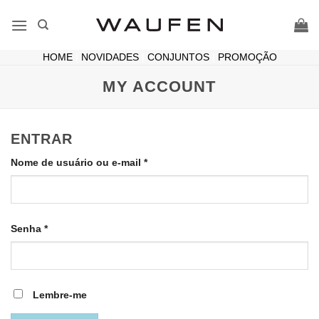
Skip
to
content
HOME
|
NOVIDADES
|
CONJUNTOS
|
PROMOÇÃO
MY ACCOUNT
ENTRAR
Obrigatório
Nome de usuário ou e-mail
*
Obrigatório
Senha
*
Lembre-me