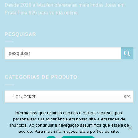
Desde 2010 a Waufen oferece as mais lindas Joias em
Prata Fina 925 para venda online.
PESQUISAR
Pesquisar
por:
CATEGORIAS DE PRODUTO
Ear Jacket
×
Informamos que usamos cookies e outros recursos para
personalizar sua experiência em nosso site e em redes de
Visa
PayPal
Stripe
MasterCard
Cash
anúncios. Ao continuar a navegação assumimos que esteja de
On
acordo. Para mais informações leia a política do site.
HOME
SOBRE
POLÍTICA DE PRIVACIDADE
ENTREGA
Delivery
TROCA E DEVOLUÇÃO
GARANTIA
FAQ
CARRINHO