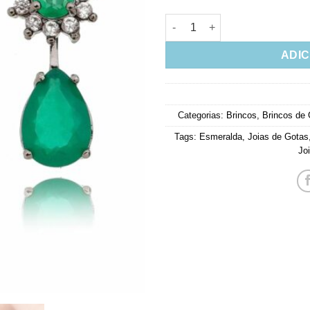
Ear Jacket Verde Esmeralda 
ADIC
Categorias:
Brincos
,
Brincos de
Tags:
Esmeralda
,
Joias de Gotas
Jo