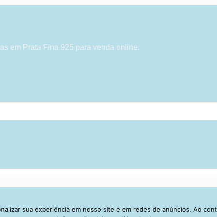
as em Prata Fina 925 para venda online.
alizar sua experiência em nosso site e em redes de anúncios. Ao con
Visa
PayPal
Stripe
MasterCard
Cash