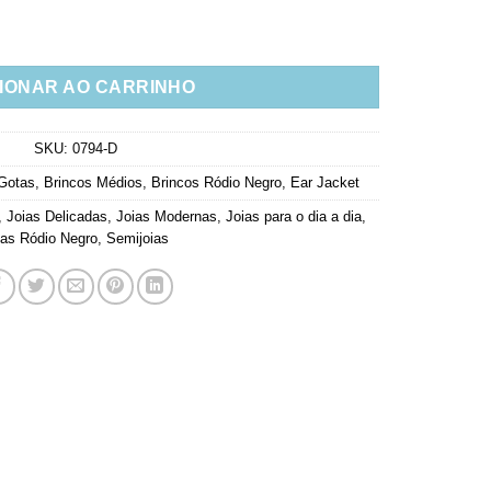
Com Banho De Rodio Negro quantidade
IONAR AO CARRINHO
SKU:
0794-D
 Gotas
,
Brincos Médios
,
Brincos Ródio Negro
,
Ear Jacket
,
Joias Delicadas
,
Joias Modernas
,
Joias para o dia a dia
,
ias Ródio Negro
,
Semijoias