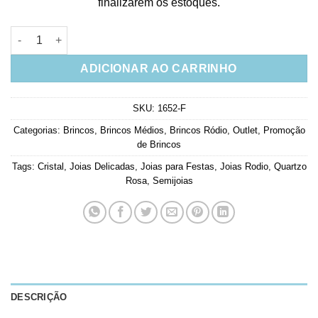
finalizarem os estoques.
Brinco Delicado Estilizado Quartzo Rosa Banho De Rodio quan
ADICIONAR AO CARRINHO
SKU:
1652-F
Categorias:
Brincos
,
Brincos Médios
,
Brincos Ródio
,
Outlet
,
Promoção
de Brincos
Tags:
Cristal
,
Joias Delicadas
,
Joias para Festas
,
Joias Rodio
,
Quartzo
Rosa
,
Semijoias
DESCRIÇÃO