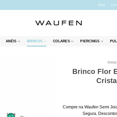
Blog
Con
ANÉIS
BRINCOS
COLARES
PIERCINGS
PUL
Início
Brinco Flor 
Crist
Compre na Waufen Semi Joia
Segura. Descontos 