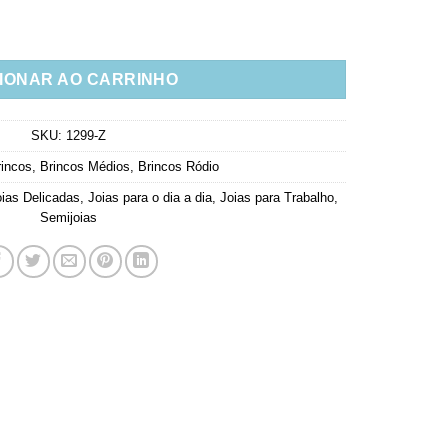
conia Cristal Semi Joia Luxo quantidade
IONAR AO CARRINHO
SKU:
1299-Z
rincos
,
Brincos Médios
,
Brincos Ródio
ias Delicadas
,
Joias para o dia a dia
,
Joias para Trabalho
,
Semijoias