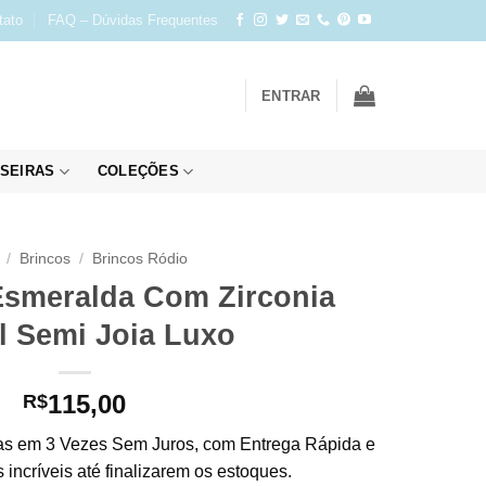
tato
FAQ – Dúvidas Frequentes
ENTRAR
SEIRAS
COLEÇÕES
/
Brincos
/
Brincos Ródio
Esmeralda Com Zirconia
al Semi Joia Luxo
115,00
R$
s em 3 Vezes Sem Juros, com Entrega Rápida e
incríveis até finalizarem os estoques.