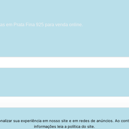
as em Prata Fina 925 para venda online.
alizar sua experiência em nosso site e em redes de anúncios. Ao con
Visa
PayPal
Stripe
MasterCard
Cash
informações leia a política do site.