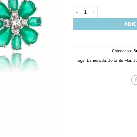
Brinco Flor Esmeralda Com Zir
ADIC
Categorias:
B
Tags:
Esmeralda
,
Joias de Flor
,
Jo