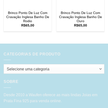
Brinco Ponto De Luz Com
Brinco Ponto De Luz Com
Cravação Inglesa Banho De
Cravação Inglesa Banho De
Rodio
Ouro
R$
65,00
R$
65,00
CATEGORIAS DE PRODUTO
Selecione uma categoria
SOBRE
Desde 2010 a Waufen oferece as mais lindas Joias em
Prata Fina 925 para venda online.