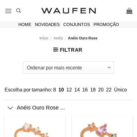
Skip
to
content
HOME
|
NOVIDADES
|
CONJUNTOS
|
PROMOÇÃO
Início
/
Anéis
/
Anéis Ouro Rose
FILTRAR
Escolha por tamanho:
8
10
12
14
16
18
20
22
Único
Anéis Ouro Rose ...