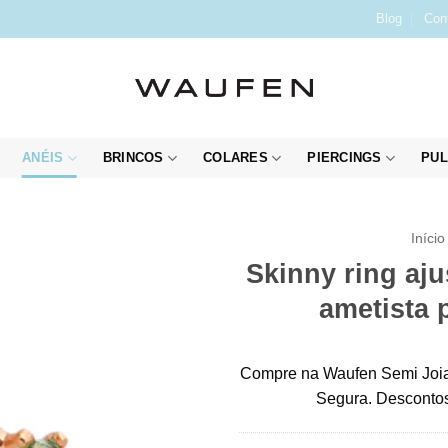
Blog
Con
ANÉIS
BRINCOS
COLARES
PIERCINGS
PUL
Início
Skinny ring aju
ametista 
Compre na Waufen Semi Joia
Segura. Descontos 