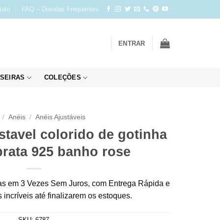
tato
FAQ – Dúvidas Frequentes
ENTRAR
SEIRAS
COLEÇÕES
/
Anéis
/
Anéis Ajustáveis
stavel colorido de gotinha
prata 925 banho rose
s em 3 Vezes Sem Juros, com Entrega Rápida e
incríveis até finalizarem os estoques.
SKU:
6787