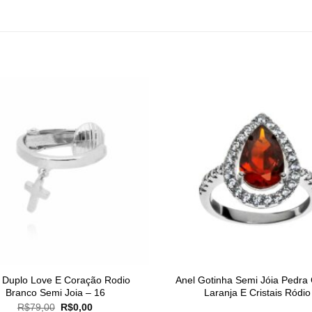
 Duplo Love E Coração Rodio
Anel Gotinha Semi Jóia Pedra C
Branco Semi Joia – 16
Laranja E Cristais Ródio
O
O
R$
79,00
R$
0,00