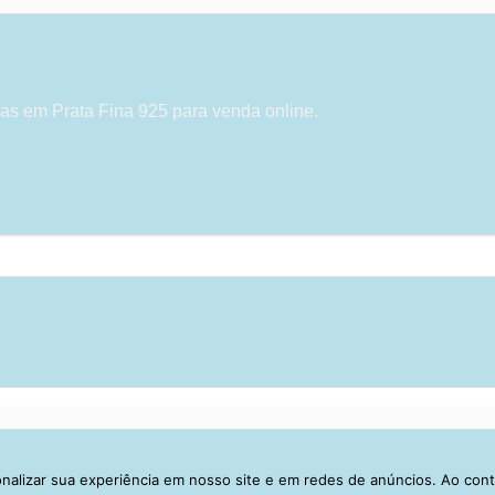
as em Prata Fina 925 para venda online.
alizar sua experiência em nosso site e em redes de anúncios. Ao con
Visa
PayPal
Stripe
MasterCard
Cash