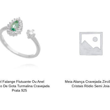
preço
preço
original
atual
era:
é:
R$79,00.
R$0,00.
l Falange Flutuante Ou Anel
Meia Aliança Cravejada Zirc
o De Gota Turmalina Cravejada
Cristais Ródio Semi Joia
Prata 925