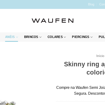
Blog
Con
ANÉIS
BRINCOS
COLARES
PIERCINGS
PUL
Início
Skinny ring a
color
Compre na Waufen Semi Joia
Segura. Descontos 