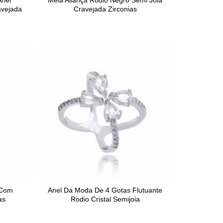
Anel
Meia Aliança Rodio Negro Semi Joia
avejada
Cravejada Zirconias
 Com
Anel Da Moda De 4 Gotas Flutuante
as
Rodio Cristal Semijoia