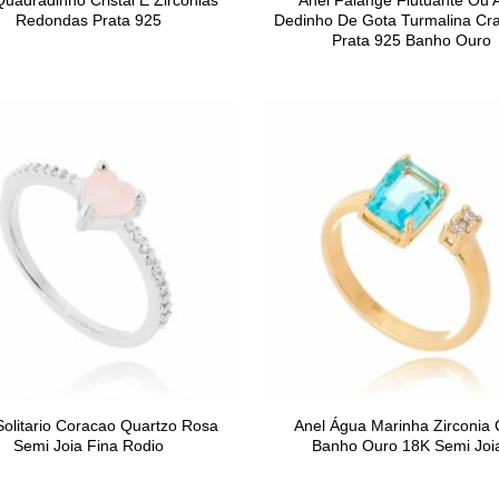
Quadradinho Cristal E Zirconias
Anel Falange Flutuante Ou 
Redondas Prata 925
Dedinho De Gota Turmalina Cr
Prata 925 Banho Ouro
Solitario Coracao Quartzo Rosa
Anel Água Marinha Zirconia
Semi Joia Fina Rodio
Banho Ouro 18K Semi Joi