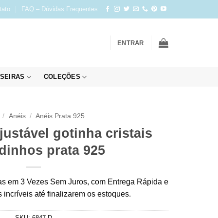
tato
FAQ – Dúvidas Frequentes
ENTRAR
SEIRAS
COLEÇÕES
/
Anéis
/
Anéis Prata 925
justável gotinha cristais
idinhos prata 925
s em 3 Vezes Sem Juros, com Entrega Rápida e
incríveis até finalizarem os estoques.
SKU:
6847-D