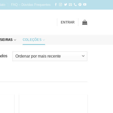
tato
FAQ – Dúvidas Frequentes
ENTRAR
SEIRAS
COLEÇÕES
Classificado
ados
por
mais
recente