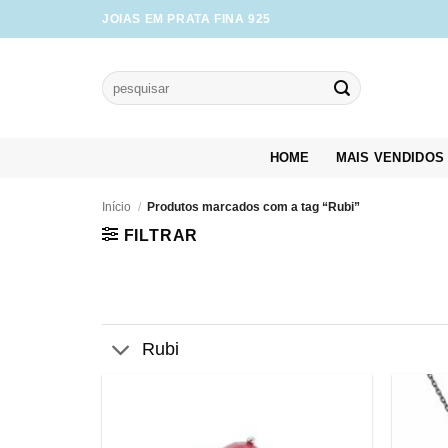
Skip
JOIAS EM PRATA FINA 925
to
content
Pesquisar
por:
HOME
MAIS VENDIDOS
Início
/
Produtos marcados com a tag “Rubi”
FILTRAR
Rubi