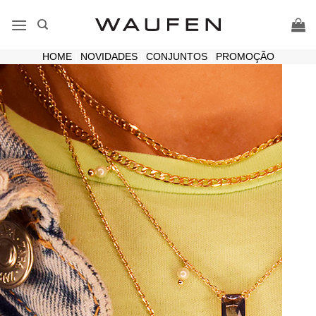
Skip
to
content
HOME
|
NOVIDADES
|
CONJUNTOS
|
PROMOÇÃO