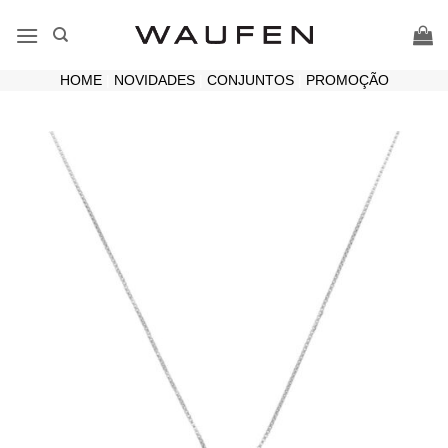
Skip
to
content
HOME
|
NOVIDADES
|
CONJUNTOS
|
PROMOÇÃO