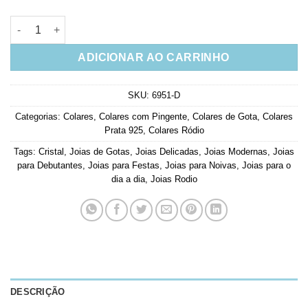
Colar Prata 925 Gotinha Zirconia Cristal Joia De Luxo quantida
ADICIONAR AO CARRINHO
SKU:
6951-D
Categorias:
Colares
,
Colares com Pingente
,
Colares de Gota
,
Colares
Prata 925
,
Colares Ródio
Tags:
Cristal
,
Joias de Gotas
,
Joias Delicadas
,
Joias Modernas
,
Joias
para Debutantes
,
Joias para Festas
,
Joias para Noivas
,
Joias para o
dia a dia
,
Joias Rodio
DESCRIÇÃO