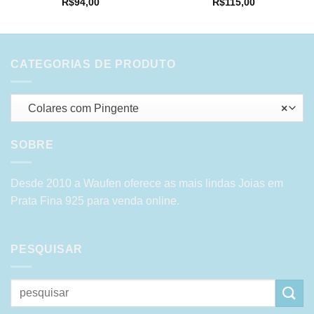
R$
94,00
R$
115,00
CATEGORIAS DE PRODUTO
Colares com Pingente
×
SOBRE
Desde 2010 a Waufen oferece as mais lindas Joias em
Prata Fina 925 para venda online.
PESQUISAR
Pesquisar
por: