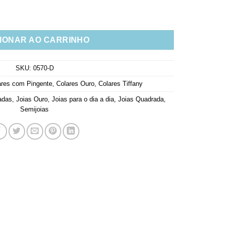
olheado A Ouro Semi Joias quantidade
IONAR AO CARRINHO
SKU:
0570-D
ares com Pingente
,
Colares Ouro
,
Colares Tiffany
adas
,
Joias Ouro
,
Joias para o dia a dia
,
Joias Quadrada
,
Semijoias