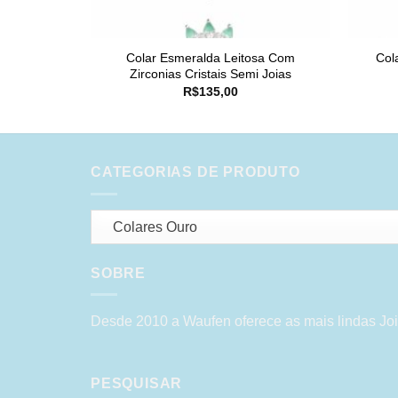
Colar Esmeralda Leitosa Com
Col
Zirconias Cristais Semi Joias
R$
135,00
CATEGORIAS DE PRODUTO
Colares Ouro
SOBRE
Desde 2010 a Waufen oferece as mais lindas Joi
PESQUISAR