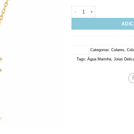
Colar Da Moda Agua Marinha F
ADIC
Categorias:
Colares
,
Col
Tags:
Água Marinha
,
Joias Delic