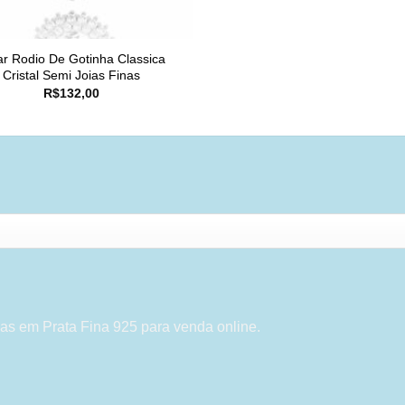
ar Rodio De Gotinha Classica
Cristal Semi Joias Finas
R$
132,00
as em Prata Fina 925 para venda online.