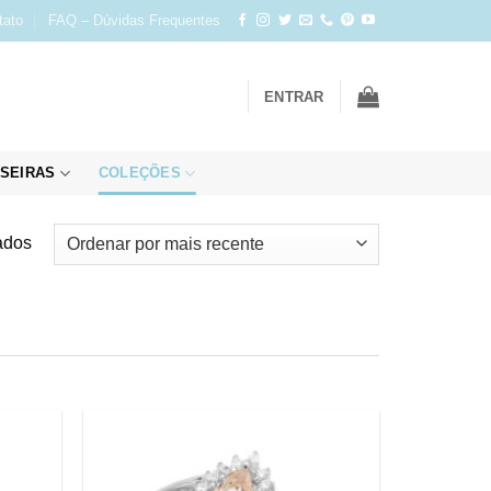
tato
FAQ – Dúvidas Frequentes
ENTRAR
SEIRAS
COLEÇÕES
Classificado
ados
por
mais
recente