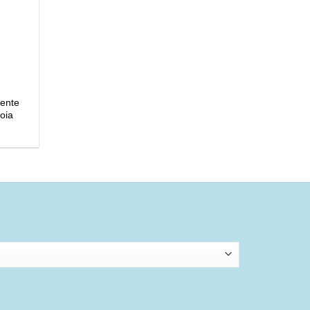
gente
oia