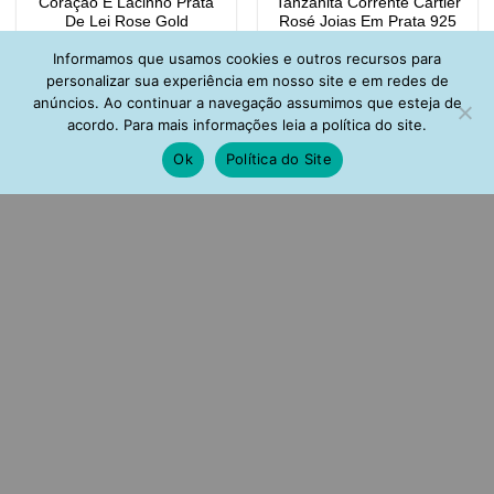
Coração E Lacinho Prata
Tanzanita Corrente Cartier
De Lei Rose Gold
Rosé Joias Em Prata 925
R$
140,00
R$
197,00
Informamos que usamos cookies e outros recursos para
personalizar sua experiência em nosso site e em redes de
anúncios. Ao continuar a navegação assumimos que esteja de
acordo. Para mais informações leia a política do site.
Ok
Política do Site
Argola Pequena De
Colar De Estrelinha
Trevinho Prata 925 Rose
Colorida Cravejada Prata
Gold
925 Rose Gold
R$
164,00
R$
145,00