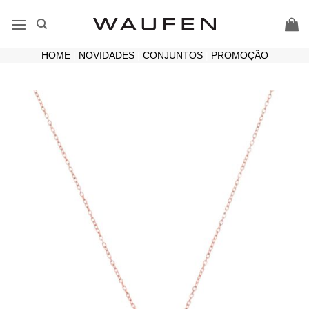
Skip
to
content
HOME
|
NOVIDADES
|
CONJUNTOS
|
PROMOÇÃO