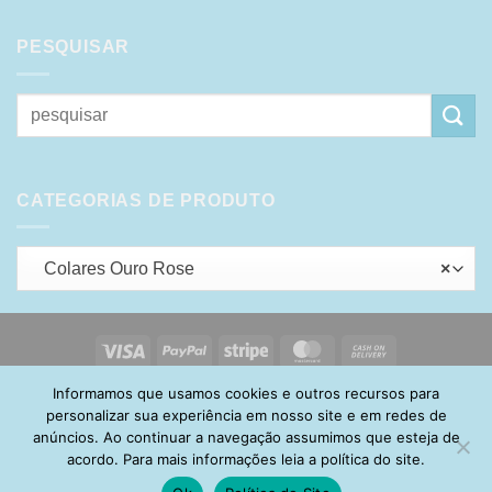
PESQUISAR
Pesquisar
por:
CATEGORIAS DE PRODUTO
Colares Ouro Rose
×
Visa
PayPal
Stripe
MasterCard
Cash
On
Informamos que usamos cookies e outros recursos para
HOME
SOBRE
POLÍTICA DE PRIVACIDADE
ENTREGA
Delivery
TROCA E DEVOLUÇÃO
GARANTIA
FAQ
CARRINHO
personalizar sua experiência em nosso site e em redes de
MINHA CONTA
CONTATO
anúncios. Ao continuar a navegação assumimos que esteja de
acordo. Para mais informações leia a política do site.