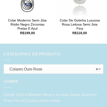
Colar Moderno Semi Jóia
Colar De Gotinha Luxuosa
Ródio Negro Zirconias
Rosa Leitosa Semi Joia
Pretas E Azul
Fina
R$
199,00
R$
118,00
CATEGORIAS DE PRODUTO
Colares Ouro Rose
×
SOBRE
Desde 2010 a Waufen oferece as mais lindas Joias em
Prata Fina 925 para venda online.