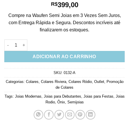
399,00
R$
Compre na Waufen Semi Joias em 3 Vezes Sem Juros,
com Entrega Rápida e Segura. Descontos incríveis até
finalizarem os estoques.
Colar Riviera Curto Zirconias Negras Semi Joia De Luxo quanti
ADICIONAR AO CARRINHO
SKU:
0132-A
Categorias:
Colares
,
Colares Riviera
,
Colares Ródio
,
Outlet
,
Promoção
de Colares
Tags:
Joias Modernas
,
Joias para Debutantes
,
Joias para Festas
,
Joias
Rodio
,
Ônix
,
Semijoias