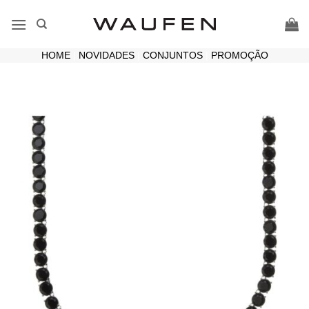
Skip
to
content
HOME
|
NOVIDADES
|
CONJUNTOS
|
PROMOÇÃO