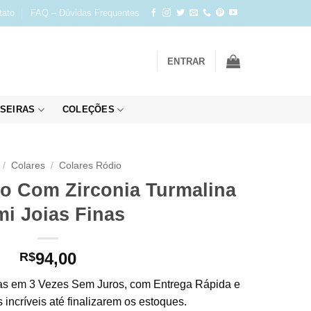
tato
FAQ – Dúvidas Frequentes
ENTRAR
SEIRAS
COLEÇÕES
/
Colares
/
Colares Ródio
io Com Zirconia Turmalina
i Joias Finas
94,00
R$
s em 3 Vezes Sem Juros, com Entrega Rápida e
incríveis até finalizarem os estoques.