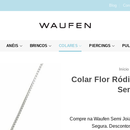
Blog
Con
ANÉIS
BRINCOS
COLARES
PIERCINGS
PUL
Início
Colar Flor Ród
Sem
Compre na Waufen Semi Joia
Segura. Descontos 