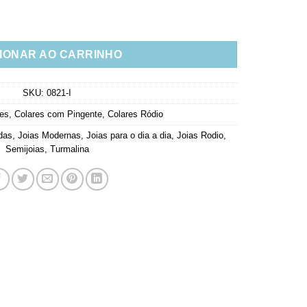
 Turmalina Semi Joias Finas quantidade
IONAR AO CARRINHO
SKU:
0821-I
res
,
Colares com Pingente
,
Colares Ródio
das
,
Joias Modernas
,
Joias para o dia a dia
,
Joias Rodio
,
Semijoias
,
Turmalina