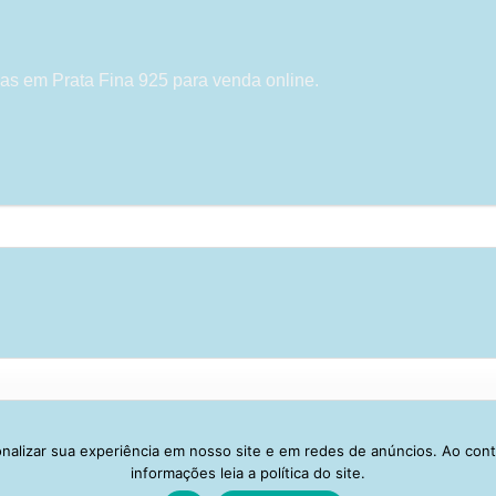
as em Prata Fina 925 para venda online.
alizar sua experiência em nosso site e em redes de anúncios. Ao con
Visa
PayPal
Stripe
MasterCard
Cash
informações leia a política do site.
On