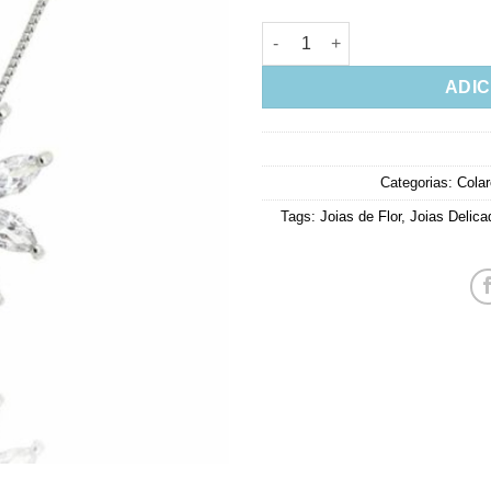
Colar Flor Ródio Com Zirconia
ADIC
Categorias:
Cola
Tags:
Joias de Flor
,
Joias Delica