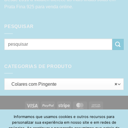
Prata Fina 925 para venda online.
PESQUISAR
Pesquisar
por:
CATEGORIAS DE PRODUTO
Colares com Pingente
×
Visa
PayPal
Stripe
MasterCard
Cash
On
Informamos que usamos cookies e outros recursos para
HOME
SOBRE
POLÍTICA DE PRIVACIDADE
ENTREGA
Delivery
TROCA E DEVOLUÇÃO
GARANTIA
FAQ
CARRINHO
personalizar sua experiência em nosso site e em redes de
MINHA CONTA
CONTATO
anúncios. Ao continuar a navegação assumimos que esteja de