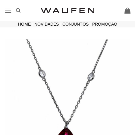
Skip
to
content
HOME
|
NOVIDADES
|
CONJUNTOS
|
PROMOÇÃO