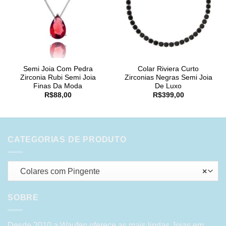
Semi Joia Com Pedra
Colar Riviera Curto
Zirconia Rubi Semi Joia
Zirconias Negras Semi Joia
Finas Da Moda
De Luxo
R$
88,00
R$
399,00
CATEGORIAS DE PRODUTO
Colares com Pingente
×
SOBRE
Desde 2010 a Waufen oferece as mais lindas Joias em