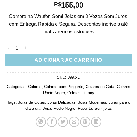
155,00
R$
Compre na Waufen Semi Joias em 3 Vezes Sem Juros,
com Entrega Rápida e Segura. Descontos incríveis até
finalizarem os estoques.
Corrente Tiffany Curto Com Pingente Gota Rubi Rodio Negro q
ADICIONAR AO CARRINHO
SKU:
0993-D
Categorias:
Colares
,
Colares com Pingente
,
Colares de Gota
,
Colares
Ródio Negro
,
Colares Tiffany
Tags:
Joias de Gotas
,
Joias Delicadas
,
Joias Modernas
,
Joias para o
dia a dia
,
Joias Ródio Negro
,
Rubelita
,
Semijoias