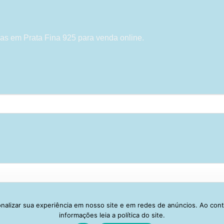
as em Prata Fina 925 para venda online.
alizar sua experiência em nosso site e em redes de anúncios. Ao con
Visa
PayPal
Stripe
MasterCard
Cash
informações leia a política do site.
On