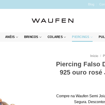
Blog
Con
ANÉIS
BRINCOS
COLARES
PIERCINGS
PUL
Início
/
P
Piercing Falso 
925 ouro rosé 
Compre na Waufen Semi Joia
Segura. Descontos 