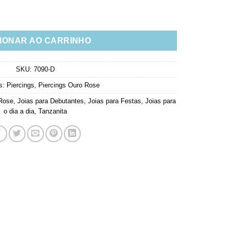
zanita Prata 925 ouro rosé Joias Modernas (unitário) quantidade
IONAR AO CARRINHO
SKU:
7090-D
s:
Piercings
,
Piercings Ouro Rose
 Rose
,
Joias para Debutantes
,
Joias para Festas
,
Joias para
o dia a dia
,
Tanzanita