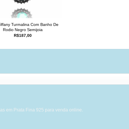
Tiffany Turmalina Com Banho De
Rodio Negro Semijoia
R$
187,00
as em Prata Fina 925 para venda online.