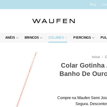
Blog
Con
ANÉIS
BRINCOS
COLARES
PIERCINGS
PUL
Início
/
C
Colar Gotinha
Banho De Ouro
Compre na Waufen Semi Joia
Segura. Descontos 