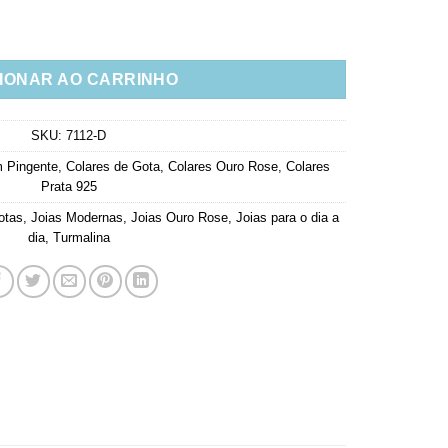
lina Com Banho De Ouro Rose Joias Em Prata 925 quantidade
IONAR AO CARRINHO
SKU:
7112-D
 Pingente
,
Colares de Gota
,
Colares Ouro Rose
,
Colares
Prata 925
otas
,
Joias Modernas
,
Joias Ouro Rose
,
Joias para o dia a
dia
,
Turmalina