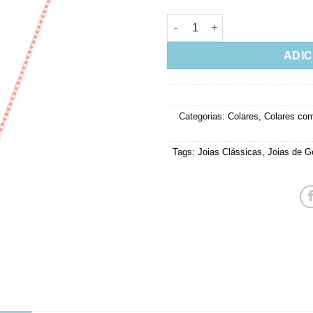
Colar Gotinha Alongada Turma
ADIC
Categorias:
Colares
,
Colares com
Tags:
Joias Clássicas
,
Joias de G