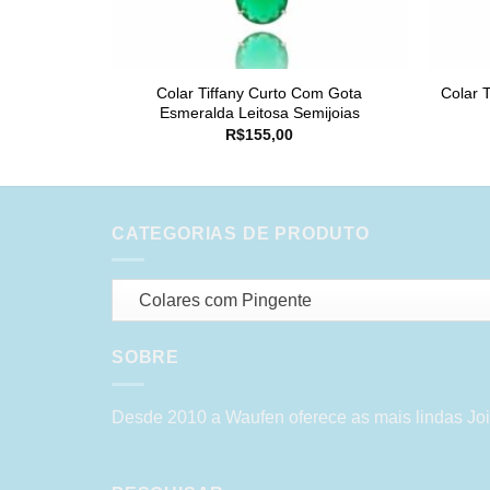
Colar Tiffany Curto Com Gota
Colar 
Esmeralda Leitosa Semijoias
R$
155,00
CATEGORIAS DE PRODUTO
Colares com Pingente
SOBRE
Desde 2010 a Waufen oferece as mais lindas Joi