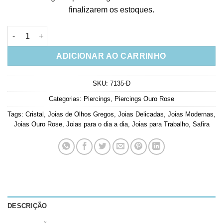
finalizarem os estoques.
Piercing Olho Grego Cravejado Com 1 Zirconia Safira Prata 925
ADICIONAR AO CARRINHO
SKU:
7135-D
Categorias:
Piercings
,
Piercings Ouro Rose
Tags:
Cristal
,
Joias de Olhos Gregos
,
Joias Delicadas
,
Joias Modernas
,
Joias Ouro Rose
,
Joias para o dia a dia
,
Joias para Trabalho
,
Safira
DESCRIÇÃO