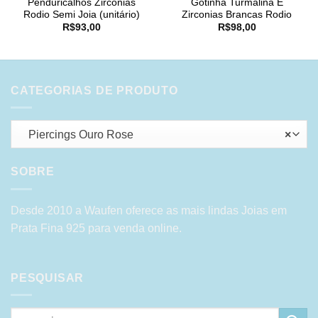
Penduricalhos Zirconias
Gotinha Turmalina E
Rodio Semi Joia (unitário)
Zirconias Brancas Rodio
R$
93,00
R$
98,00
CATEGORIAS DE PRODUTO
Piercings Ouro Rose
×
SOBRE
Desde 2010 a Waufen oferece as mais lindas Joias em
Prata Fina 925 para venda online.
PESQUISAR
Pesquisar