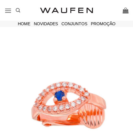
Skip
to
content
HOME
|
NOVIDADES
|
CONJUNTOS
|
PROMOÇÃO