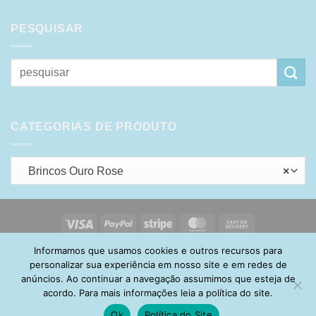
PESQUISAR
Pesquisar
por:
CATEGORIAS DE PRODUTO
Brincos Ouro Rose
×
Visa
PayPal
Stripe
MasterCard
Cash
On
Informamos que usamos cookies e outros recursos para
HOME
SOBRE
POLÍTICA DE PRIVACIDADE
ENTREGA
Delivery
TROCA E DEVOLUÇÃO
GARANTIA
FAQ
CARRINHO
personalizar sua experiência em nosso site e em redes de
MINHA CONTA
CONTATO
anúncios. Ao continuar a navegação assumimos que esteja de
acordo. Para mais informações leia a política do site.
Ok
Política do Site