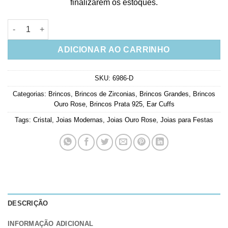
finalizarem os estoques.
Ear cuff com piercing fake zirconias e estrelinhas prata 925 ba
ADICIONAR AO CARRINHO
SKU:
6986-D
Categorias:
Brincos
,
Brincos de Zirconias
,
Brincos Grandes
,
Brincos
Ouro Rose
,
Brincos Prata 925
,
Ear Cuffs
Tags:
Cristal
,
Joias Modernas
,
Joias Ouro Rose
,
Joias para Festas
DESCRIÇÃO
INFORMAÇÃO ADICIONAL