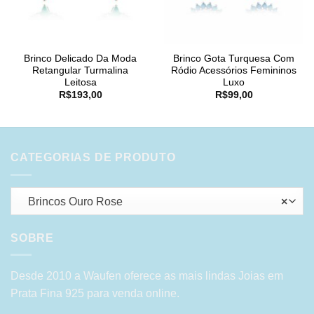
Brinco Delicado Da Moda
Brinco Gota Turquesa Com
Retangular Turmalina
Ródio Acessórios Femininos
Leitosa
Luxo
R$
193,00
R$
99,00
CATEGORIAS DE PRODUTO
Brincos Ouro Rose
×
SOBRE
Desde 2010 a Waufen oferece as mais lindas Joias em
Prata Fina 925 para venda online.