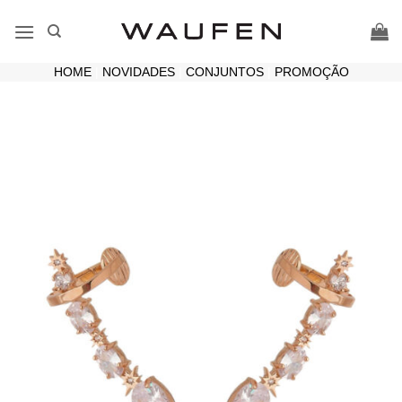
Skip
to
content
HOME
|
NOVIDADES
|
CONJUNTOS
|
PROMOÇÃO