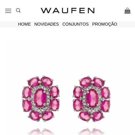
Skip
to
content
HOME
|
NOVIDADES
|
CONJUNTOS
|
PROMOÇÃO