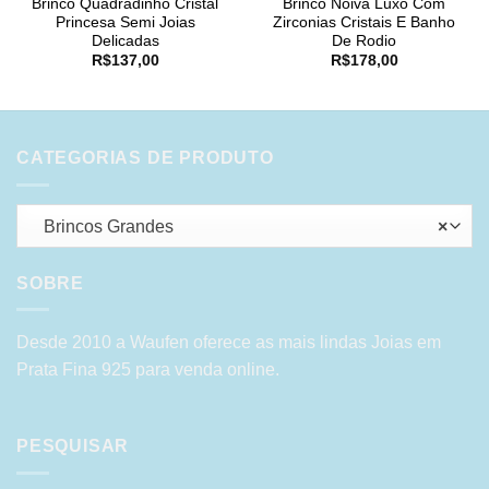
Brinco Quadradinho Cristal
Brinco Noiva Luxo Com
Princesa Semi Joias
Zirconias Cristais E Banho
Delicadas
De Rodio
R$
137,00
R$
178,00
CATEGORIAS DE PRODUTO
Brincos Grandes
×
SOBRE
Desde 2010 a Waufen oferece as mais lindas Joias em
Prata Fina 925 para venda online.
PESQUISAR