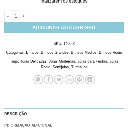
finalizarem os estoques.
Brinco Festa Turmalina Candy Com Rodio Semi Joias Da Moda
ADICIONAR AO CARRINHO
SKU:
1400-Z
Categorias:
Brincos
,
Brincos Grandes
,
Brincos Médios
,
Brincos Ródio
Tags:
Joias Delicadas
,
Joias Modernas
,
Joias para Festas
,
Joias
Rodio
,
Semijoias
,
Turmalina
DESCRIÇÃO
INFORMAÇÃO ADICIONAL