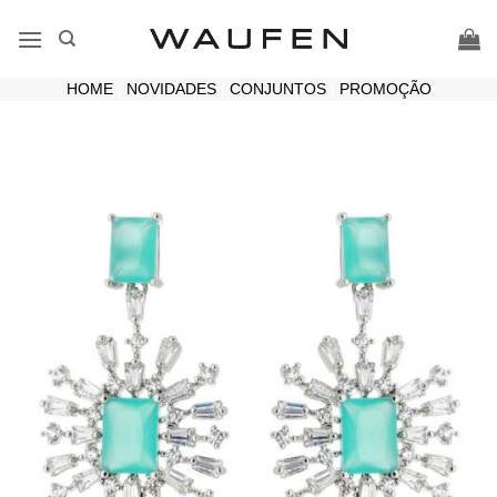
Skip
to
content
HOME
|
NOVIDADES
|
CONJUNTOS
|
PROMOÇÃO