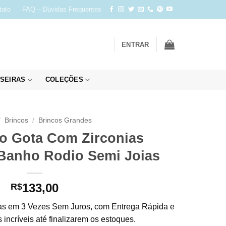
tato
FAQ – Dúvidas Frequentes
ENTRAR
SEIRAS
COLEÇÕES
/
Brincos
/
Brincos Grandes
o Gota Com Zirconias
Banho Rodio Semi Joias
133,00
R$
s em 3 Vezes Sem Juros, com Entrega Rápida e
incríveis até finalizarem os estoques.