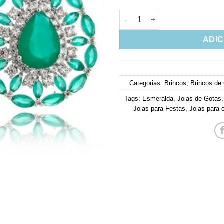
Brinco Luxo Gota Com Zirconi
ADIC
Categorias:
Brincos
,
Brincos de
Tags:
Esmeralda
,
Joias de Gotas
Joias para Festas
,
Joias para o