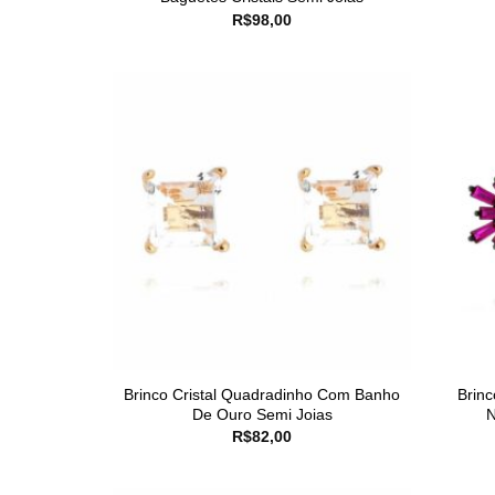
R$
98,00
Brinco Cristal Quadradinho Com Banho
Brin
De Ouro Semi Joias
N
R$
82,00