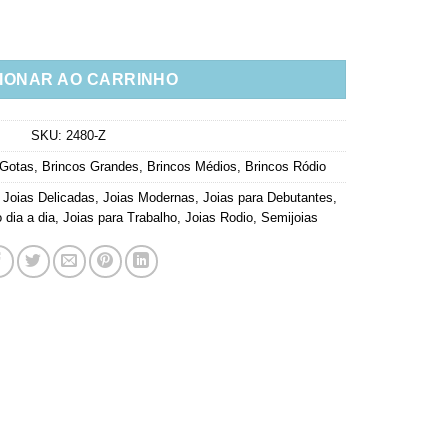
as Esmeralda E Banho Rodio Semi Joias quantidade
IONAR AO CARRINHO
SKU:
2480-Z
 Gotas
,
Brincos Grandes
,
Brincos Médios
,
Brincos Ródio
,
Joias Delicadas
,
Joias Modernas
,
Joias para Debutantes
,
 dia a dia
,
Joias para Trabalho
,
Joias Rodio
,
Semijoias