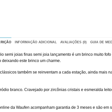
CRIÇÃO
INFORMAÇÃO ADICIONAL
AVALIAÇÕES (0)
GUIA DE ME
o semi joias finas semi joia lançamento é um brinco muito fof
ro deixando este brinco um charme.
lássicos também se reinventam a cada estação, ainda mais nas
ódio branco. Cravejado por zircônias cristais e esmeralda leito
as online da Waufen acompanham garantia de 3 meses e são em s