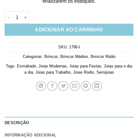
finalizarem os estoques.
Brinco Pizza De Baguetes Esmeralda Leitosas Lançamento qua
ADICIONAR AO CARRINHO
SKU:
1786-I
Categorias:
Brincos
,
Brincos Médios
,
Brincos Ródio
Tags:
Esmaltado
,
Joias Modernas
,
Joias para Festas
,
Joias para o dia
a dia
,
Joias para Trabalho
,
Joias Rodio
,
Semijoias
DESCRIÇÃO
INFORMAÇÃO ADICIONAL