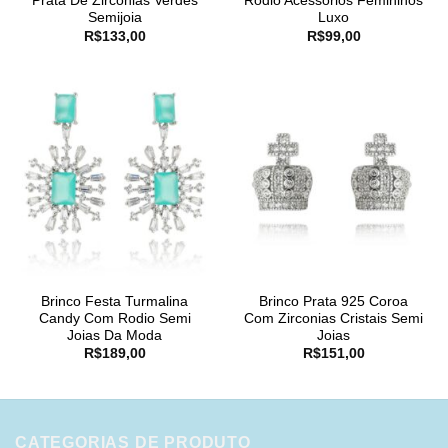
Prata De Zirconias Verdes
Ródio Acessórios Femininos
Semijoia
Luxo
R$
133,00
R$
99,00
Brinco Festa Turmalina
Brinco Prata 925 Coroa
Candy Com Rodio Semi
Com Zirconias Cristais Semi
Joias Da Moda
Joias
R$
189,00
R$
151,00
CATEGORIAS DE PRODUTO