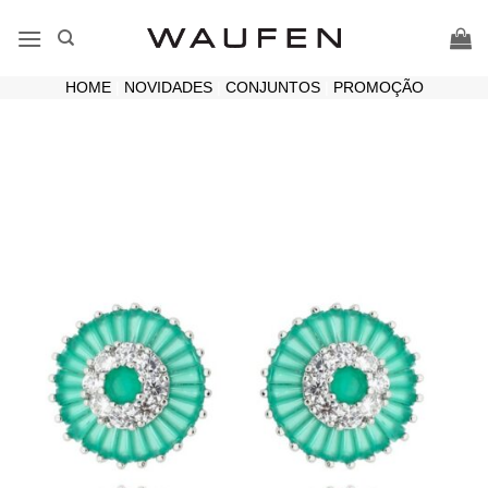
Skip
to
content
HOME
|
NOVIDADES
|
CONJUNTOS
|
PROMOÇÃO