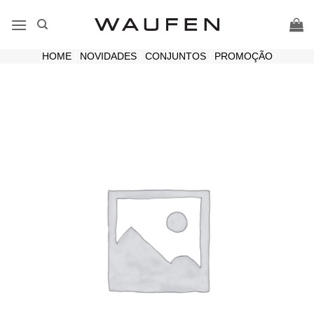
Skip
to
content
HOME
|
NOVIDADES
|
CONJUNTOS
|
PROMOÇÃO