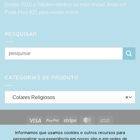
Desde 2010 a Waufen oferece as mais lindas Joias em
Prata Fina 925 para venda online.
PESQUISAR
Pesquisar
por:
CATEGORIAS DE PRODUTO
Colares Religiosos
×
Visa
PayPal
Stripe
MasterCard
Cash
On
Informamos que usamos cookies e outros recursos para
HOME
SOBRE
POLÍTICA DE PRIVACIDADE
ENTREGA
Delivery
TROCA E DEVOLUÇÃO
GARANTIA
FAQ
CARRINHO
personalizar sua experiência em nosso site e em redes de