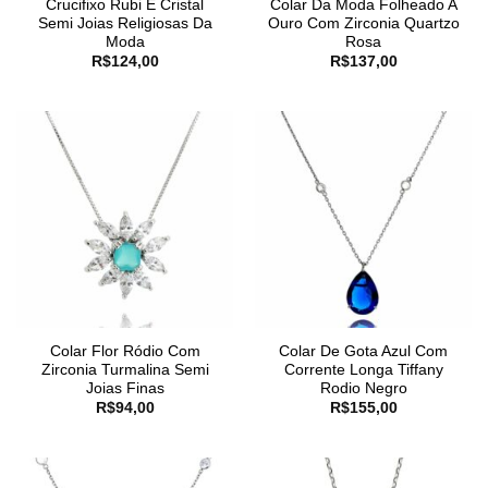
Crucifixo Rubi E Cristal
Colar Da Moda Folheado A
Semi Joias Religiosas Da
Ouro Com Zirconia Quartzo
Moda
Rosa
R$
124,00
R$
137,00
Colar Flor Ródio Com
Colar De Gota Azul Com
Zirconia Turmalina Semi
Corrente Longa Tiffany
Joias Finas
Rodio Negro
R$
94,00
R$
155,00