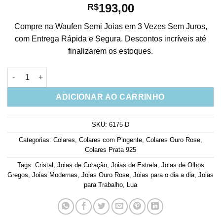
193,00
R$
Compre na Waufen Semi Joias em 3 Vezes Sem Juros,
com Entrega Rápida e Segura. Descontos incríveis até
finalizarem os estoques.
Colar Pingentes Delicados Cravejados Prata 925 Rosé quantid
ADICIONAR AO CARRINHO
SKU:
6175-D
Categorias:
Colares
,
Colares com Pingente
,
Colares Ouro Rose
,
Colares Prata 925
Tags:
Cristal
,
Joias de Coração
,
Joias de Estrela
,
Joias de Olhos
Gregos
,
Joias Modernas
,
Joias Ouro Rose
,
Joias para o dia a dia
,
Joias
para Trabalho
,
Lua