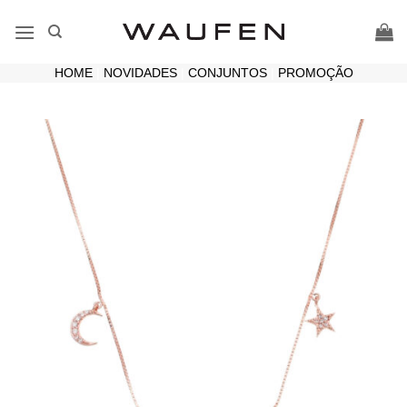
Skip
to
content
HOME
|
NOVIDADES
|
CONJUNTOS
|
PROMOÇÃO