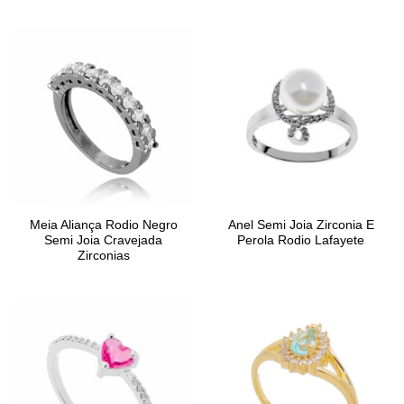
original
atual
era:
é:
R$79,00.
R$0,00.
Meia Aliança Rodio Negro
Anel Semi Joia Zirconia E
Semi Joia Cravejada
Perola Rodio Lafayete
Zirconias