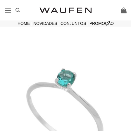
Skip
to
content
HOME
|
NOVIDADES
|
CONJUNTOS
|
PROMOÇÃO