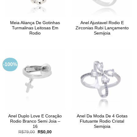
Meia Aliança De Gotinhas
Anel Ajustavel Rodio E
Turmalinas Leitosas Em
Zirconias Rubi Lançamento
Rodio
Semijoia
-100%
Anel Duplo Love E Coração
Anel Da Moda De 4 Gotas
Rodio Branco Semi Joia –
Flutuante Rodio Cristal
16
Semijoia
O
O
R$
79,00
R$
0,00
preço
preço