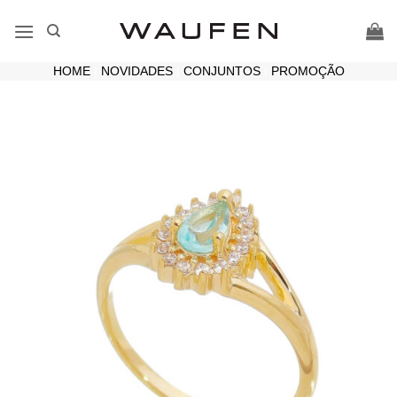
Skip
to
content
HOME
|
NOVIDADES
|
CONJUNTOS
|
PROMOÇÃO