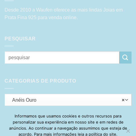
Desde 2010 a Waufen oferece as mais lindas Joias em
Prata Fina 925 para venda online.
PESQUISAR
Pesquisar
por:
CATEGORIAS DE PRODUTO
Anéis Ouro
×
Informamos que usamos cookies e outros recursos para
personalizar sua experiência em nosso site e em redes de
Visa
PayPal
Stripe
MasterCard
Cash
anúncios. Ao continuar a navegação assumimos que esteja de
On
acordo. Para mais informações leia a política do site.
HOME
SOBRE
POLÍTICA DE PRIVACIDADE
ENTREGA